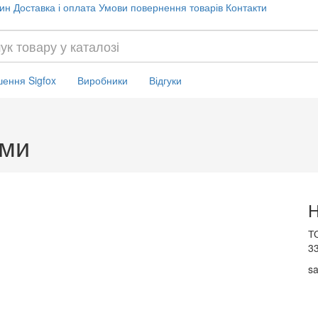
ин
Доставка і оплата
Умови повернення товарів
Контакти
шення Sigfox
Виробники
Відгуки
ами
Н
ТО
33
sa