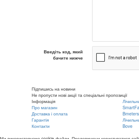
Введіть код, який
бачите нижче
Підпишись на новини
Не пропусти нові акції та спеціальні пропозиції
Інформація
Лічильн
Про магазин
SmartFa
Доставка і оплата
Bmeters
Гарантія
Лічильн
Контакти
Bove
Ми використовуємо cookie-файли. Продовжуючи користуватися сайто