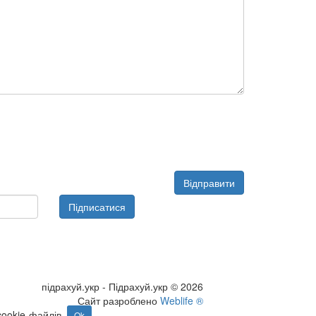
Підписатися
підрахуй.укр - Підрахуй.укр © 2026
Сайт разроблено
Weblife ®
ookie-файлів.
Ok