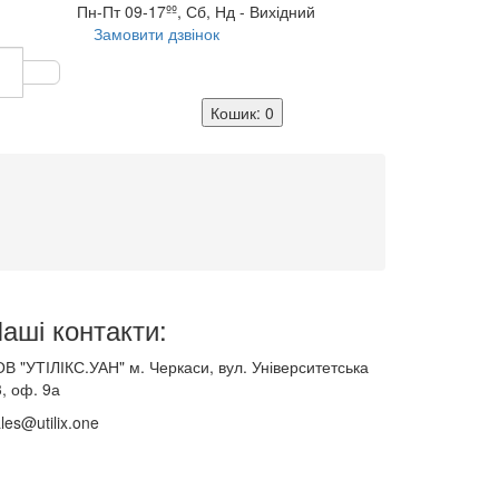
Пн-Пт 09-17ºº, Сб, Нд - Вихідний
Замовити дзвінок
Кошик
: 0
аші контакти:
В "УТІЛІКС.УАН" м. Черкаси, вул. Університетська
, оф. 9а
les@utilix.one