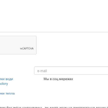
ики води
Мы в соц.мережах
ctory
ики тепла
м без зміни налаштувань, ви даєте згоду на використання ваших c