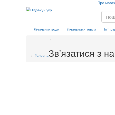
Про магаз
Лічильник води
Лічильники тепла
ІоТ рі
Зв’язатися з н
Головна